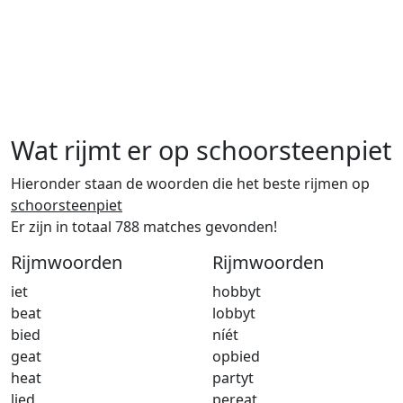
Wat rijmt er op schoorsteenpiet
Hieronder staan de woorden die het beste rijmen op
schoorsteenpiet
Er zijn in totaal 788 matches gevonden!
Rijmwoorden
Rijmwoorden
iet
hobbyt
beat
lobbyt
bied
níét
geat
opbied
heat
partyt
lied
pereat