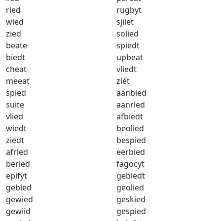
ried
rugbyt
wied
sjiiet
zied
solied
beate
spiedt
biedt
upbeat
cheat
vliedt
meeat
zíét
spied
aanbied
suite
aanried
vlied
afbiedt
wiedt
beolied
ziedt
bespied
afried
eerbied
beried
fagocyt
epifyt
gebiedt
gebied
geolied
gewied
geskied
gewiid
gespied