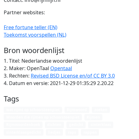
Contact: info@rijmfijn.nl
Partner websites:
Free fortune teller (EN)
Toekomst voorspellen (NL)
Bron woordenlijst
1. Titel: Nederlandse woordenlijst
2. Maker: OpenTaal
Opentaal
3. Rechten:
Revised BSD License en/of CC BY 3.0
4. Datum en versie: 2021-12-29 01:35:29 2.20.22
Tags
wat rijmt op schoorsteenpiet
Rijmwoord
zoeken
Woorden die rijmen op schoorsteenpiet
Rijmen
Rijmwoordenboek
dichten
gedicht
sinterklaas
sinterklaasgedicht
liedjes
raps
rappen