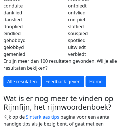
conduite
ontbiedt
danklied
ontvlied
danslied
roetpiet
dooplied
slotlied
eindlied
souspied
gehobbyd
spotlied
gelobbyd
uitwiedt
gemenied
verbiedt
Er zijn meer dan 100 resultaten gevonden. Wil je alle
resultaten bekijken?
Alle resulaten
Feedback geven
Home
Wat is er nog meer te vinden op
Rijmfijn, het rijmwoordenboek?
Kijk op de
Sinterklaas tips
pagina voor een aantal
handige tips als je bezig bent, of gaat met een