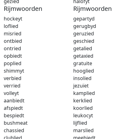
gezied
halofyt
Rijmwoorden
Rijmwoorden
hockeyt
gepartyd
loflied
gerugbyd
misried
geruzied
ontbied
geschied
ontried
getalied
opbiedt
getaxied
poplied
gratuite
shimmyt
hooglied
verbied
insolied
verried
jezuïet
volleyt
kamplied
aanbiedt
kerklied
afspiedt
koorlied
bespiedt
leukocyt
bushmeat
lijflied
chassied
marslied
clublied
meebiedt