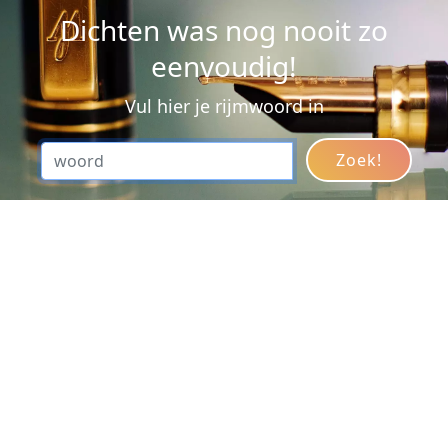
Dichten was nog nooit zo
eenvoudig!
Vul hier je rijmwoord in