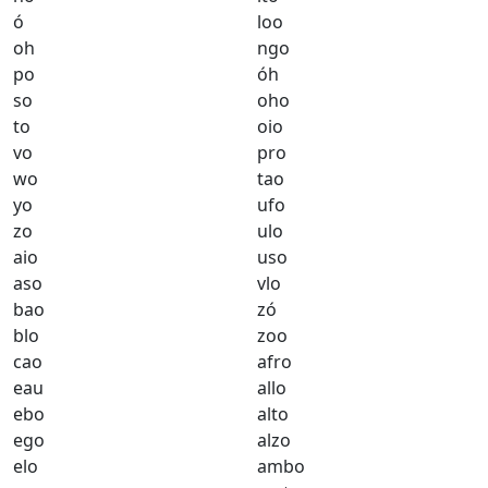
ó
loo
oh
ngo
po
óh
so
oho
to
oio
vo
pro
wo
tao
yo
ufo
zo
ulo
aio
uso
aso
vlo
bao
zó
blo
zoo
cao
afro
eau
allo
ebo
alto
ego
alzo
elo
ambo