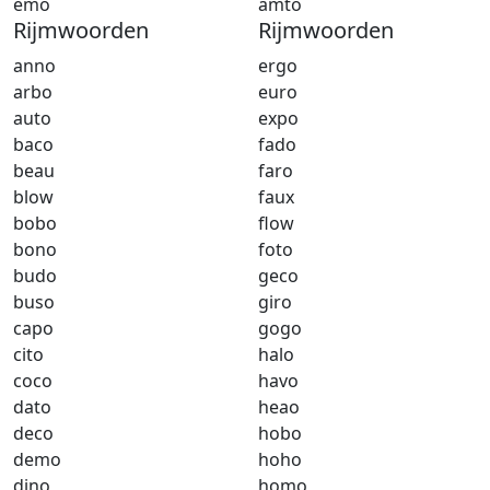
emo
amto
Rijmwoorden
Rijmwoorden
anno
ergo
arbo
euro
auto
expo
baco
fado
beau
faro
blow
faux
bobo
flow
bono
foto
budo
geco
buso
giro
capo
gogo
cito
halo
coco
havo
dato
heao
deco
hobo
demo
hoho
dino
homo