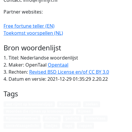
Contact: info@rijmfijn.nl
Partner websites:
Free fortune teller (EN)
Toekomst voorspellen (NL)
Bron woordenlijst
1. Titel: Nederlandse woordenlijst
2. Maker: OpenTaal
Opentaal
3. Rechten:
Revised BSD License en/of CC BY 3.0
4. Datum en versie: 2021-12-29 01:35:29 2.20.22
Tags
wat rijmt op kromowidjojo
Rijmwoord
zoeken
Woorden die rijmen op kromowidjojo
Rijmen
Rijmwoordenboek
dichten
gedicht
sinterklaas
sinterklaasgedicht
liedjes
raps
rappen