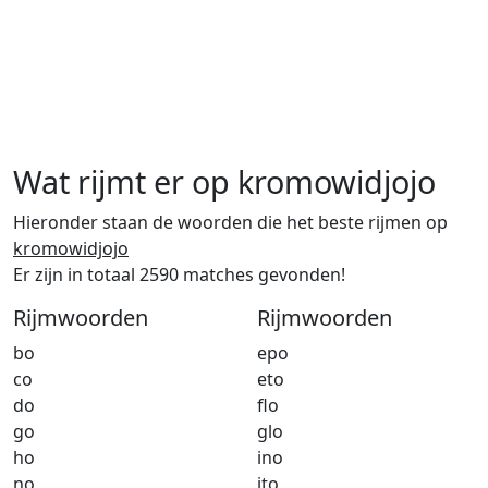
Wat rijmt er op kromowidjojo
Hieronder staan de woorden die het beste rijmen op
kromowidjojo
Er zijn in totaal 2590 matches gevonden!
Rijmwoorden
Rijmwoorden
bo
epo
co
eto
do
flo
go
glo
ho
ino
no
ito