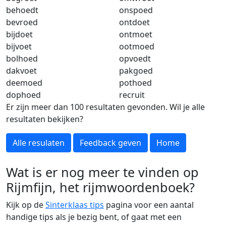
behoedt
onspoed
bevroed
ontdoet
bijdoet
ontmoet
bijvoet
ootmoed
bolhoed
opvoedt
dakvoet
pakgoed
deemoed
pothoed
dophoed
recruit
Er zijn meer dan 100 resultaten gevonden. Wil je alle
resultaten bekijken?
Alle resulaten
Feedback geven
Home
Wat is er nog meer te vinden op
Rijmfijn, het rijmwoordenboek?
Kijk op de
Sinterklaas tips
pagina voor een aantal
handige tips als je bezig bent, of gaat met een