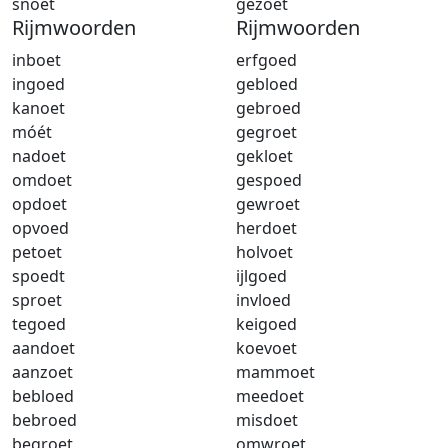
snoet
gezoet
Rijmwoorden
Rijmwoorden
inboet
erfgoed
ingoed
gebloed
kanoet
gebroed
móét
gegroet
nadoet
gekloet
omdoet
gespoed
opdoet
gewroet
opvoed
herdoet
petoet
holvoet
spoedt
ijlgoed
sproet
invloed
tegoed
keigoed
aandoet
koevoet
aanzoet
mammoet
bebloed
meedoet
bebroed
misdoet
begroet
omwroet