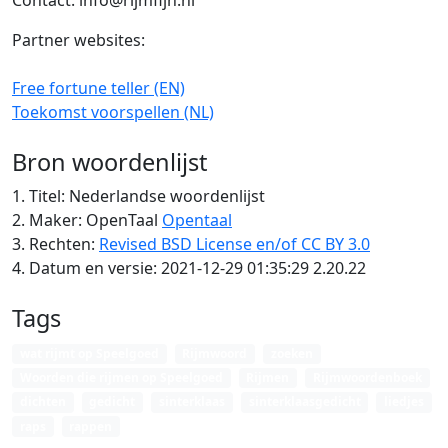
Contact: info@rijmfijn.nl
Partner websites:
Free fortune teller (EN)
Toekomst voorspellen (NL)
Bron woordenlijst
1. Titel: Nederlandse woordenlijst
2. Maker: OpenTaal
Opentaal
3. Rechten:
Revised BSD License en/of CC BY 3.0
4. Datum en versie: 2021-12-29 01:35:29 2.20.22
Tags
wat rijmt op Speelgoed
Rijmwoord
zoeken
Woorden die rijmen op Speelgoed
Rijmen
Rijmwoordenboek
dichten
gedicht
sinterklaas
sinterklaasgedicht
liedjes
raps
rappen