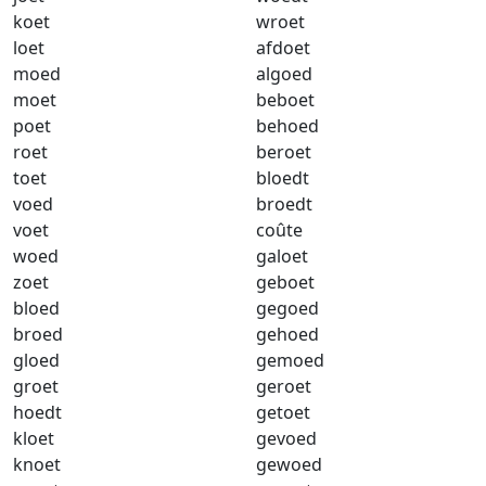
koet
wroet
loet
afdoet
moed
algoed
moet
beboet
poet
behoed
roet
beroet
toet
bloedt
voed
broedt
voet
coûte
woed
galoet
zoet
geboet
bloed
gegoed
broed
gehoed
gloed
gemoed
groet
geroet
hoedt
getoet
kloet
gevoed
knoet
gewoed